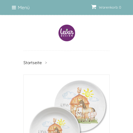
Menü
Warenkorb: 0
Startseite
>