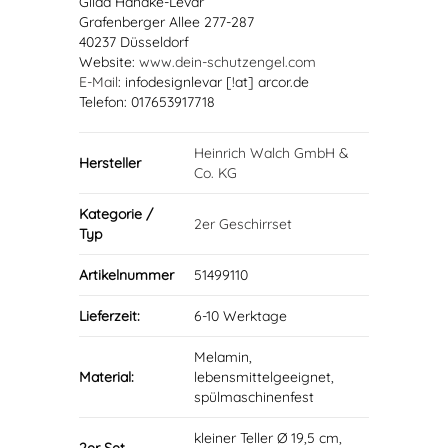
Gilda Handke-Levar
Grafenberger Allee 277-287
40237 Düsseldorf
Website:
www.dein-schutzengel.com
E-Mail
: infodesignlevar [!at] arcor.de
Telefon: 017653917718
Heinrich Walch GmbH &
Hersteller
Co. KG
Kategorie /
2er Geschirrset
Typ
Artikelnummer
51499110
Lieferzeit:
6-10 Werktage
Melamin,
Material:
lebensmittelgeeignet,
spülmaschinenfest
kleiner Teller Ø 19,5 cm,