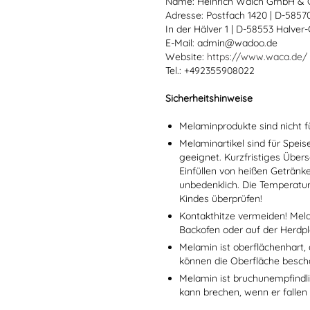
Name: Heinrich Walch GmbH & 
Adresse: Postfach 1420 | D-585
In der Hälver 1 | D-58553 Halver
E-Mail: admin@wadoo.de
Website:
https://www.waca.de/
Tel.: +492355908022
Sicherheitshinweise
Melaminprodukte sind nicht f
Melaminartikel sind für Spei
geeignet. Kurzfristiges Übers
Einfüllen von heißen Getränk
unbedenklich. Die Temperatu
Kindes überprüfen!
Kontakthitze vermeiden! Mel
Backofen oder auf der Herdpl
Melamin ist oberflächenhart, 
können die Oberfläche besch
Melamin ist bruchunempfindlic
kann brechen, wenn er fallen