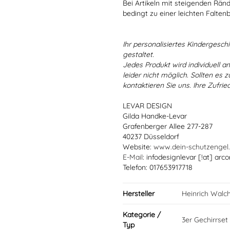
Bei Artikeln mit steigenden Rän
bedingt zu einer leichten Falten
Ihr personalisiertes Kindergeschir
gestaltet.
Jedes Produkt wird individuell a
leider nicht möglich. Sollten es
kontaktieren Sie uns. Ihre Zufried
LEVAR DESIGN
Gilda Handke-Levar
Grafenberger Allee 277-287
40237 Düsseldorf
Website:
www.dein-schutzengel
E-Mail
: infodesignlevar [!at] arco
Telefon: 017653917718
Hersteller
Heinrich Walc
Kategorie /
3er Gechirrset
Typ