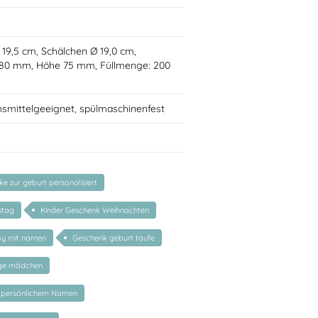
Ø 19,5 cm, Schälchen Ø 19,0 cm,
 80 mm, Höhe 75 mm, Füllmenge: 200
nsmittelgeeignet, spülmaschinenfest
 zur geburt personalisiert
stag
Kinder Geschenk Weihnachten
by mit namen
Geschenk geburt taufe
nge mädchen
 persönlichem Namen