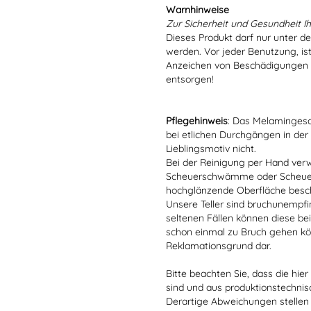
Warnhinweise
Zur Sicherheit und Gesundheit Ih
Dieses Produkt darf nur unter d
werden. Vor jeder Benutzung, is
Anzeichen von Beschädigungen o
entsorgen!
Pflegehinweis
: Das Melamingesch
bei etlichen Durchgängen in der
Lieblingsmotiv nicht.
Bei der Reinigung per Hand verw
Scheuerschwämme oder Scheuerm
hochglänzende Oberfläche besc
Unsere Teller sind bruchunempfind
seltenen Fällen können diese bei
schon einmal zu Bruch gehen kön
Reklamationsgrund dar.
Bitte beachten Sie, dass die hie
sind und aus produktionstechni
Derartige Abweichungen stellen