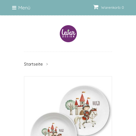
Menü
Warenkorb: 0
Startseite
>