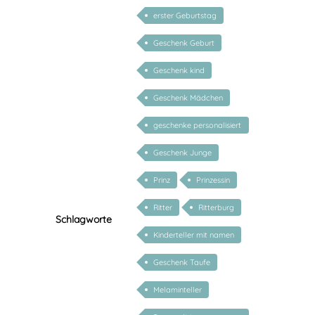
erster Geburtstag
Geschenk Geburt
Geschenk kind
Geschenk Mädchen
geschenke personalisiert
kinder
Geschenk Junge
Prinz
Prinzessin
Ritter
Ritterburg
Schlagworte
Kinderteller mit namen
Geschenk Taufe
Melaminteller