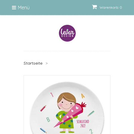
Menü
Warenkorb: 0
Startseite
>