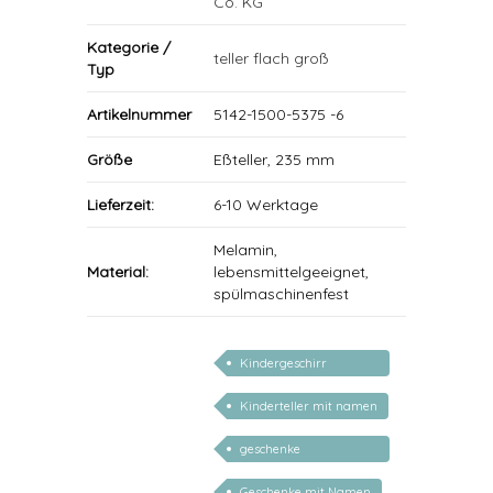
Co. KG
Kategorie /
teller flach groß
Typ
Artikelnummer
5142-1500-5375 -6
Größe
Eßteller, 235 mm
Lieferzeit:
6-10 Werktage
Melamin,
Material:
lebensmittelgeeignet,
spülmaschinenfest
Kindergeschirr
personalisiert
Kinderteller mit namen
geschenke
personalisiert kinder
Geschenke mit Namen