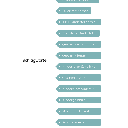
Teller mit Namen
A B C Kinderteller mit
Name
Buchstabe Kinderteller
geschenk einschulung
personalisiert
geschenk junge
Schlagworte
mädchen
Kinderteller Schulkind
2026
Geschenke zum
Schulanfang
Kinder Geschenk mit
Namen
Kindergeschirr
personalisiert mit
Melaminteller mit
Namen
Namen
Personalisierte