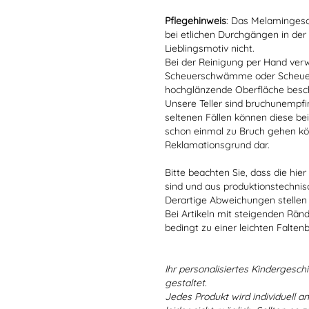
Pflegehinweis
: Das Melamingesch
bei etlichen Durchgängen in der
Lieblingsmotiv nicht.
Bei der Reinigung per Hand verw
Scheuerschwämme oder Scheuerm
hochglänzende Oberfläche besc
Unsere Teller sind bruchunempfind
seltenen Fällen können diese bei
schon einmal zu Bruch gehen kön
Reklamationsgrund dar.
Bitte beachten Sie, dass die hie
sind und aus produktionstechni
Derartige Abweichungen stellen
Bei Artikeln mit steigenden Rän
bedingt zu einer leichten Falten
Ihr personalisiertes Kindergeschir
gestaltet.
Jedes Produkt wird individuell a