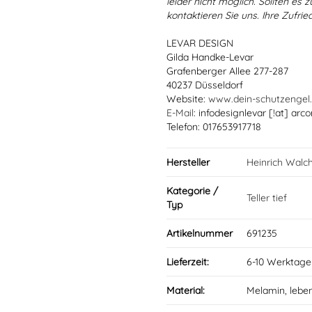
leider nicht möglich. Sollten es
kontaktieren Sie uns. Ihre Zufried
LEVAR DESIGN
Gilda Handke-Levar
Grafenberger Allee 277-287
40237 Düsseldorf
Website:
www.dein-schutzengel
E-Mail
: infodesignlevar [!at] arco
Telefon: 017653917718
Hersteller
Heinrich Walc
Kategorie /
Teller tief
Typ
Artikelnummer
691235
Lieferzeit:
6-10 Werktage
Material:
Melamin, lebe