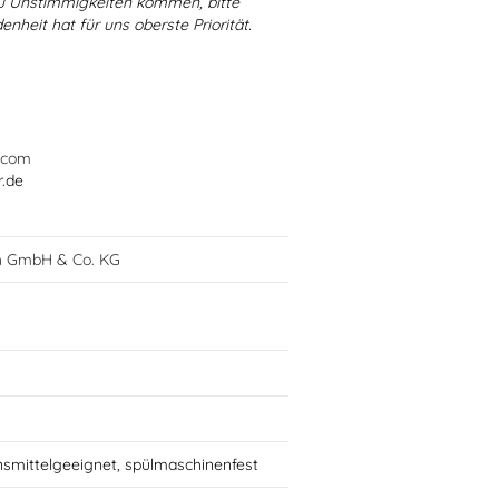
 zu Unstimmigkeiten kommen, bitte
enheit hat für uns oberste Priorität.
.com
r.de
h GmbH & Co. KG
nsmittelgeeignet, spülmaschinenfest