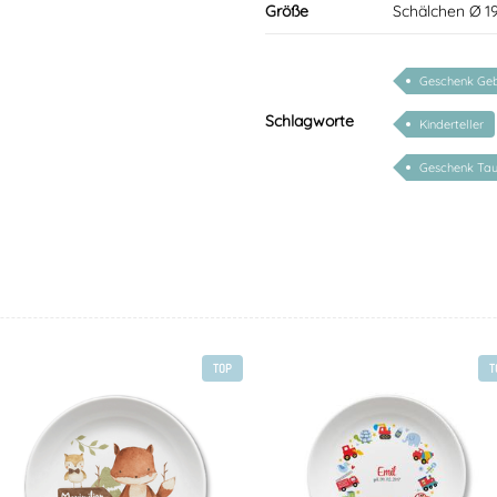
Größe
Schälchen Ø 1
Geschenk Geb
Schlagworte
Kinderteller
Geschenk Tau
TOP
T