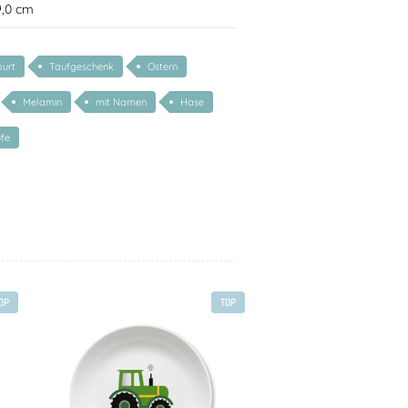
9,0 cm
urt
Taufgeschenk
Ostern
Melamin
mit Namen
Hase
fe
OP
TOP