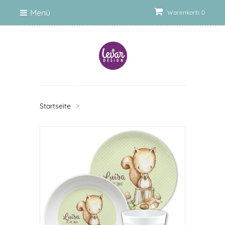
Menü
Warenkorb: 0
Startseite
>