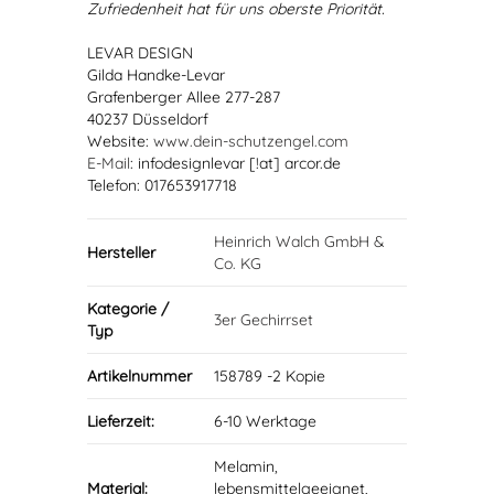
Zufriedenheit hat für uns oberste Priorität.
LEVAR DESIGN
Gilda Handke-Levar
Grafenberger Allee 277-287
40237 Düsseldorf
Website:
www.dein-schutzengel.com
E-Mail
: infodesignlevar [!at] arcor.de
Telefon: 017653917718
Heinrich Walch GmbH &
Hersteller
Co. KG
Kategorie /
3er Gechirrset
Typ
Artikelnummer
158789 -2 Kopie
Lieferzeit:
6-10 Werktage
Melamin,
Material:
lebensmittelgeeignet,