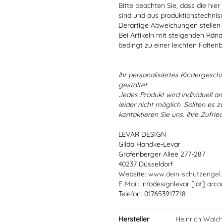
Bitte beachten Sie, dass die hie
sind und aus produktionstechni
Derartige Abweichungen stellen
Bei Artikeln mit steigenden Rän
bedingt zu einer leichten Falten
Ihr personalisiertes Kindergeschir
gestaltet.
Jedes Produkt wird individuell a
leider nicht möglich. Sollten es
kontaktieren Sie uns. Ihre Zufried
LEVAR DESIGN
Gilda Handke-Levar
Grafenberger Allee 277-287
40237 Düsseldorf
Website:
www.dein-schutzengel
E-Mail
: infodesignlevar [!at] arco
Telefon: 017653917718
Hersteller
Heinrich Walc