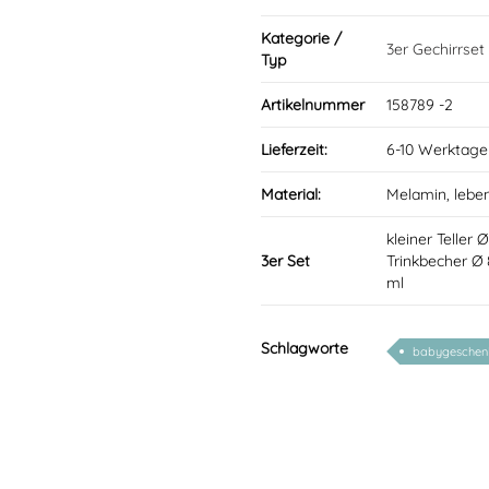
Kategorie /
3er Gechirrset
Typ
Artikelnummer
158789 -2
Lieferzeit:
6-10 Werktage
Material:
Melamin, lebe
kleiner Teller
3er Set
Trinkbecher Ø
ml
Schlagworte
babygeschenke