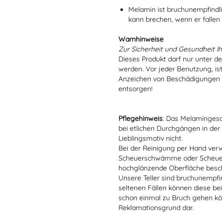
Melamin ist bruchunempfindlic
kann brechen, wenn er fallen
Warnhinweise
Zur Sicherheit und Gesundheit Ih
Dieses Produkt darf nur unter d
werden. Vor jeder Benutzung, is
Anzeichen von Beschädigungen o
entsorgen!
Pflegehinweis
: Das Melamingesch
bei etlichen Durchgängen in der
Lieblingsmotiv nicht.
Bei der Reinigung per Hand verw
Scheuerschwämme oder Scheuerm
hochglänzende Oberfläche besc
Unsere Teller sind bruchunempfind
seltenen Fällen können diese bei
schon einmal zu Bruch gehen kön
Reklamationsgrund dar.