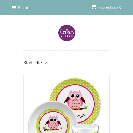
Menü
Warenkorb: 0
Startseite
>