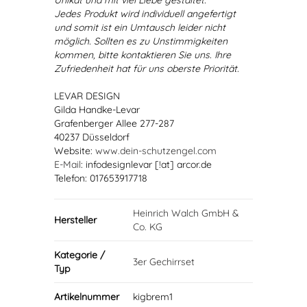
Unikat und mit viel Liebe gestaltet.
Jedes Produkt wird individuell angefertigt
und somit ist ein Umtausch leider nicht
möglich. Sollten es zu Unstimmigkeiten
kommen, bitte kontaktieren Sie uns. Ihre
Zufriedenheit hat für uns oberste Priorität.
LEVAR DESIGN
Gilda Handke-Levar
Grafenberger Allee 277-287
40237 Düsseldorf
Website:
www.dein-schutzengel.com
E-Mail
: infodesignlevar [!at] arcor.de
Telefon: 017653917718
Heinrich Walch GmbH &
Hersteller
Co. KG
Kategorie /
3er Gechirrset
Typ
Artikelnummer
kigbrem1