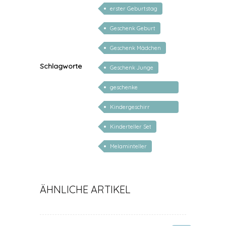
Stadtmusikanten
erster Geburtstag
Geschenk Geburt
Geschenk Mädchen
Schlagworte
Geschenk Junge
geschenke
personalisiert kinder
Kindergeschirr
personalisiert
Kinderteller Set
Melaminteller
ÄHNLICHE ARTIKEL