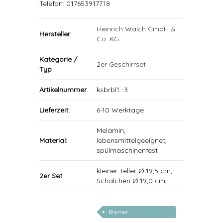
Telefon: 017653917718
Heinrich Walch GmbH &
Hersteller
Co. KG
Kategorie /
2er Geschirrset
Typ
Artikelnummer
ksbrbl1 -3
Lieferzeit:
6-10 Werktage
Melamin,
Material:
lebensmittelgeeignet,
spülmaschinenfest
kleiner Teller Ø 19,5 cm,
2er Set
Schälchen Ø 19,0 cm,
Bremer