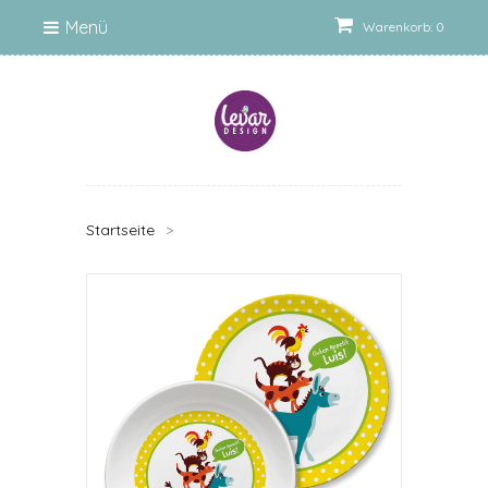
Menü
Warenkorb: 0
Startseite
>