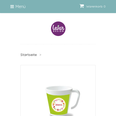
Menü
Warenkorb: 0
Startseite
>