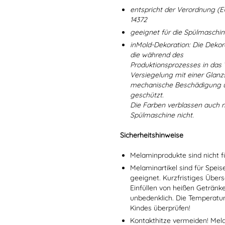
entspricht der Verordnung (E
14372
geeignet für die Spülmaschi
inMold-Dekoration: Die Dekorat
die während des
Produktionsprozesses in das
Versiegelung mit einer Glanzs
mechanische Beschädigung un
geschützt.
Die Farben verblassen auch 
Spülmaschine nicht.
Sicherheitshinweise
Melaminprodukte sind nicht f
Melaminartikel sind für Spei
geeignet. Kurzfristiges Übers
Einfüllen von heißen Getränk
unbedenklich. Die Temperatu
Kindes überprüfen!
Kontakthitze vermeiden! Mel