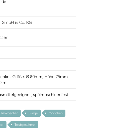
r.de
h GmbH & Co. KG
ssen
Henkel: Größe: Ø 80mm, Höhe 75mm,
0 ml
nsmittelgeeignet, spülmaschinenfest
Trinkbecher
Junge
Mädchen
bar
Taufgeschenk