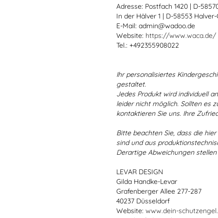
Adresse: Postfach 1420 | D-585
In der Hälver 1 | D-58553 Halver
E-Mail: admin@wadoo.de
Website:
https://www.waca.de/
Tel.: +492355908022
Ihr personalisiertes Kindergeschir
gestaltet.
Jedes Produkt wird individuell a
leider nicht möglich. Sollten es
kontaktieren Sie uns. Ihre Zufried
Bitte beachten Sie, dass die hie
sind und aus produktionstechni
Derartige Abweichungen stellen
LEVAR DESIGN
Gilda Handke-Levar
Grafenberger Allee 277-287
40237 Düsseldorf
Website:
www.dein-schutzengel