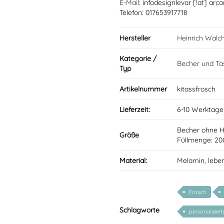
E-Mail
: infodesignlevar [!at] arco
Telefon: 017653917718
Hersteller
Heinrich Walc
Kategorie /
Becher und Ta
Typ
Artikelnummer
kitassfrosch
Lieferzeit:
6-10 Werktage
Becher ohne 
Größe
Füllmenge: 20
Material:
Melamin, lebe
Frosch
Schlagworte
personalisier