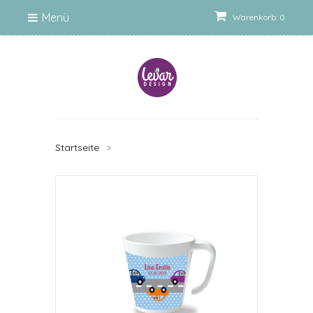
Menü
Warenkorb: 0
Startseite
>