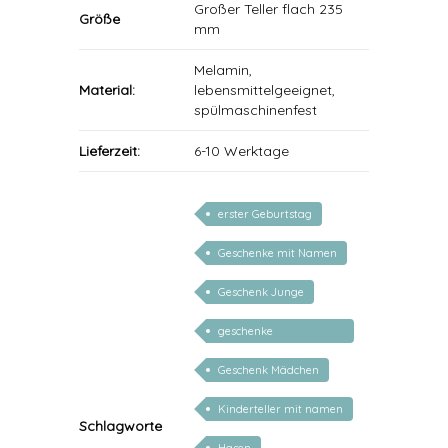
Großer Teller flach 235
Größe
mm
Melamin,
Material:
lebensmittelgeeignet,
spülmaschinenfest
Lieferzeit:
6-10 Werktage
erster Geburtstag
Geschenke mit Namen
Geschenk Junge
geschenke
personalisiert kinder
Geschenk Mädchen
Kinderteller mit namen
Schlagworte