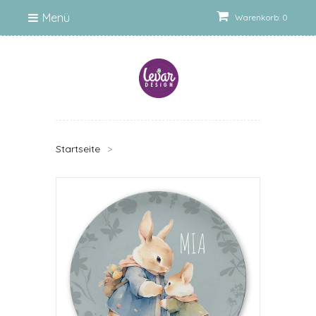
Menü
Warenkorb: 0
Startseite
>