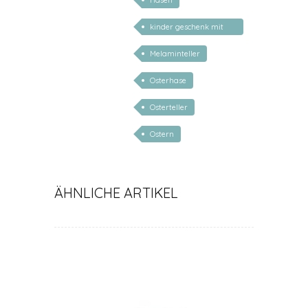
Hasen
kinder geschenk mit
namen
Melaminteller
Osterhase
Osterteller
Ostern
ÄHNLICHE ARTIKEL