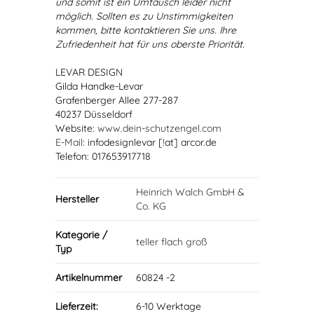
und somit ist ein Umtausch leider nicht
möglich. Sollten es zu Unstimmigkeiten
kommen, bitte kontaktieren Sie uns. Ihre
Zufriedenheit hat für uns oberste Priorität.
LEVAR DESIGN
Gilda Handke-Levar
Grafenberger Allee 277-287
40237 Düsseldorf
Website:
www.dein-schutzengel.com
E-Mail
: infodesignlevar [!at] arcor.de
Telefon: 017653917718
Heinrich Walch GmbH &
Hersteller
Co. KG
Kategorie /
teller flach groß
Typ
Artikelnummer
60824 -2
Lieferzeit:
6-10 Werktage