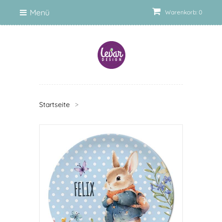
Menü
Warenkorb: 0
Startseite
>