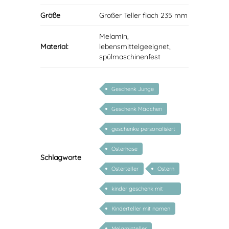
Größe
Großer Teller flach 235 mm
Melamin,
Material:
lebensmittelgeeignet,
spülmaschinenfest
Geschenk Junge
Geschenk Mädchen
geschenke personalisiert
kinder
Osterhase
Schlagworte
Osterteller
Ostern
kinder geschenk mit
namen
Kinderteller mit namen
Melaminteller