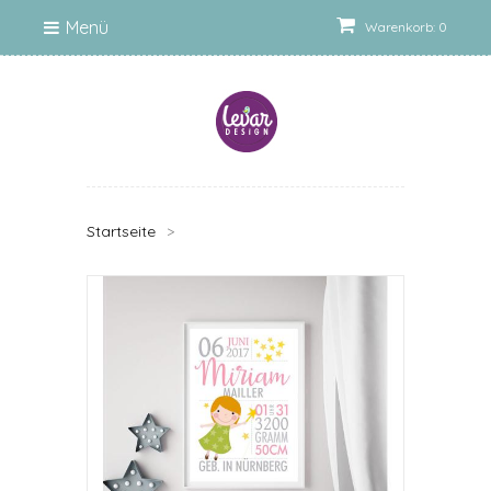
Menü
Warenkorb: 0
Startseite
>