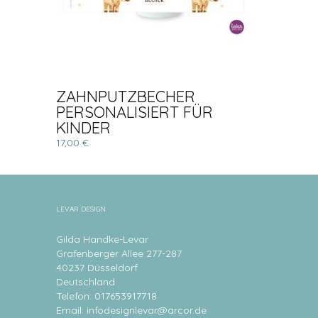
ZAHNPUTZBECHER
PERSONALISIERT FÜR
KINDER
17,00 €
LEVAR DESIGN
Gilda Handke-Levar
Grafenberger Allee 277-287
40237 Düsseldorf
Deutschland
Telefon: 017653917718
Email:
infodesignlevar@arcor.de