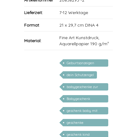
Artikelnummer
20858293 -2
Lieferzeit:
7-12 Werktage
Format
21 x 29,7 cm DINA 4
Fine Art Kunstdruck,
Material:
Aquarellpapier 190 g/m²
Geburtsanzeigen
Kunstdrucke
dein Schutzengel
personalisiert
babygeschenke zur
geburt personalisiert
Babygeschenk
personalisiert
geschenk baby mit
namen
geschenke
personalisiert kinder
geschenk kind