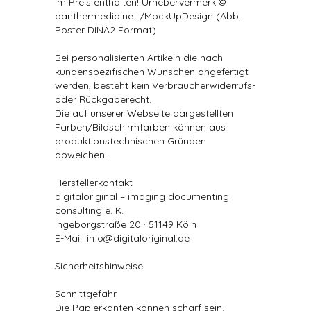
im Preis enthalten! Urhebervermerk:©
panthermedia.net /MockUpDesign (Abb.
Poster DINA2 Format)
Bei personalisierten Artikeln die nach
kundenspezifischen Wünschen angefertigt
werden, besteht kein Verbraucherwiderrufs-
oder Rückgaberecht.
Die auf unserer Webseite dargestellten
Farben/Bildschirmfarben können aus
produktionstechnischen Gründen
abweichen.
Herstellerkontakt
digitaloriginal – imaging documenting
consulting e. K.
Ingeborgstraße 20 · 51149 Köln
E-Mail: info@digitaloriginal.de
Sicherheitshinweise
Schnittgefahr
Die Papierkanten können scharf sein.