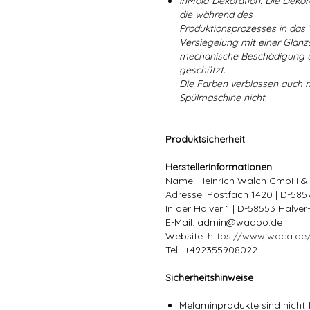
inMold-Dekoration: Die Dekorat
die während des
Produktionsprozesses in das
Versiegelung mit einer Glanzs
mechanische Beschädigung un
geschützt.
Die Farben verblassen auch 
Spülmaschine nicht.
Produktsicherheit
Herstellerinformationen
Name: Heinrich Walch GmbH &
Adresse: Postfach 1420 | D-58
In der Hälver 1 | D-58553 Halve
E-Mail: admin@wadoo.de
Website:
https://www.waca.de
Tel.: +492355908022
Sicherheitshinweise
Melaminprodukte sind nicht f