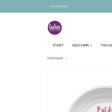
Kundenkonto
START
GESCHIRR
TISCH
Startseite
>