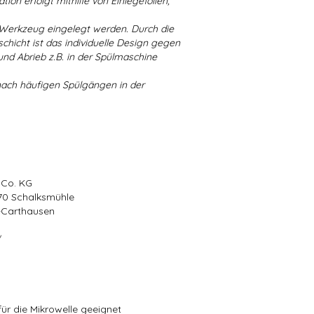
ion erfolgt mithilfe von Einlegefolien,
 Werkzeug eingelegt werden. Durch die
chicht ist das individuelle Design gegen
d Abrieb z.B. in der Spülmaschine
nach häufigen Spülgängen in der
 Co. KG
570 Schalksmühle
r-Carthausen
/
ür die Mikrowelle geeignet