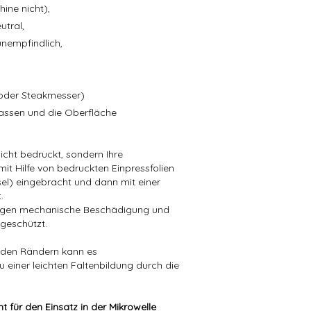
ine nicht),
tral,
unempfindlich,
 oder Steakmesser)
lassen und die Oberfläche
cht bedruckt, sondern Ihre
it Hilfe von bedruckten Einpressfolien
ssel) eingebracht und dann mit einer
.
o gegen mechanische Beschädigung und
geschützt.
enden Rändern kann es
 einer leichten Faltenbildung durch die
ht für den Einsatz in der Mikrowelle