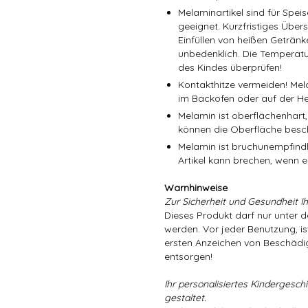
Melaminartikel sind für Spe
geeignet. Kurzfristiges Über
Einfüllen von heißen Getränk
unbedenklich. Die Temperatu
des Kindes überprüfen!
Kontakthitze vermeiden! Mel
im Backofen oder auf der He
Melamin ist oberflächenhart,
können die Oberfläche besc
Melamin ist bruchunempfindli
Artikel kann brechen, wenn er
Warnhinweise
Zur Sicherheit und Gesundheit Ih
Dieses Produkt darf nur unter 
werden. Vor jeder Benutzung, is
ersten Anzeichen von Beschädig
entsorgen!
Ihr personalisiertes Kindergeschir
gestaltet.