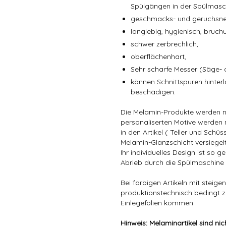
Spülgängen in der Spülmasch
geschmacks- und geruchsneu
langlebig, hygienisch, bruch
schwer zerbrechlich,
oberflächenhart,
Sehr scharfe Messer (Säge-
können Schnittspuren hinter
beschädigen.
Die Melamin-Produkte werden ni
personaliserten Motive werden m
in den Artikel ( Teller und Schü
Melamin-Glanzschicht versiegelt
Ihr individuelles Design ist s
Abrieb durch die Spülmaschine 
Bei farbigen Artikeln mit steig
produktionstechnisch bedingt zu
Einlegefolien kommen.
Hinweis: Melaminartikel sind nic