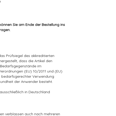
e
können Sie am Ende der Bestellung ins
tragen.
as Prüfsiegel des akkreditierten
hergestellt, dass die Artikel den
n Bedarfsgegenstände im
Verordnungen (EU) 10/2011 und (EU)
i bedarfsgerechter Verwendung
esundheit der Anwender besteht.
ausschließlich in Deutschland
ben verblassen auch nach mehreren