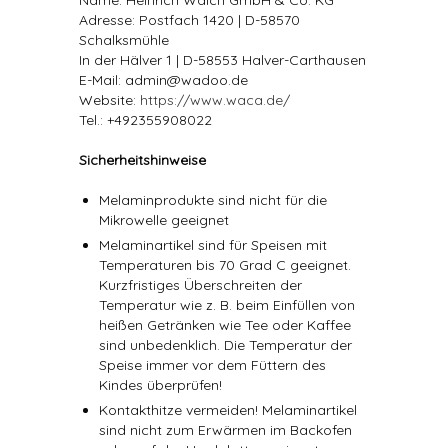
Name: Heinrich Walch GmbH & Co. KG
Adresse: Postfach 1420 | D-58570
Schalksmühle
In der Hälver 1 | D-58553 Halver-Carthausen
E-Mail: admin@wadoo.de
Website:
https://www.waca.de/
Tel.: +492355908022
Sicherheitshinweise
Melaminprodukte sind nicht für die
Mikrowelle geeignet
Melaminartikel sind für Speisen mit
Temperaturen bis 70 Grad C geeignet.
Kurzfristiges Überschreiten der
Temperatur wie z. B. beim Einfüllen von
heißen Getränken wie Tee oder Kaffee
sind unbedenklich. Die Temperatur der
Speise immer vor dem Füttern des
Kindes überprüfen!
Kontakthitze vermeiden! Melaminartikel
sind nicht zum Erwärmen im Backofen