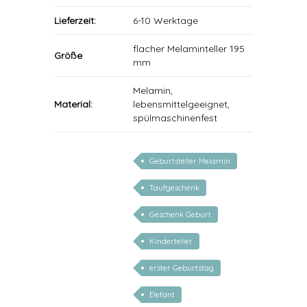
Lieferzeit:
6-10 Werktage
flacher Melaminteller 195
Größe
mm
Melamin,
Material:
lebensmittelgeeignet,
spülmaschinenfest
Geburtsteller Melamin
Taufgeschenk
Geschenk Geburt
Kinderteller
erster Geburtstag
Elefant