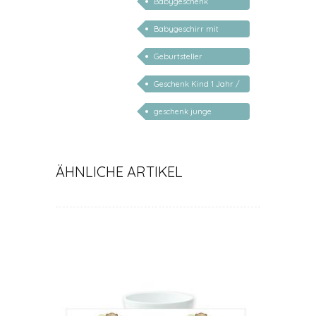
Babygeschenk
personalisiert
Babygeschirr mit
Name
Geburtsteller
personalisiert
Geschenk Kind 1 Jahr /
2 Jahre / 3 Jahre
geschenk junge
mädchen
ÄHNLICHE ARTIKEL