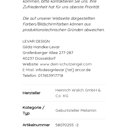
kommen, bitte kontaktieren Sie uns. Ihre
Zufriedenheit hat für uns oberste Priorität.
Die auf unserer Webseite dargestellten
Farben/Bildschirmfarben können aus
produktionstechnischen Gründen abweichen.
LEVAR DESIGN
Gilda Handke-Levar
Grafenberger Allee 277-287
40237 Düsseldorf
Website:
www.dein-schutzengel.com
E-Mail
: infodesignlevar [!at] arcor.de
Telefon: 017653917718
Heinrich Walch GmbH &
Hersteller
Co. KG
Kategorie /
Geburtsteller Melamin
Typ
Artikelnummer
58070255 -2