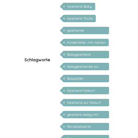
Geschenk Baby
Geschenk Taufe
geschenke
personalisiert kinder
Kinderteller mit namen
Babygeschenk
Schlagworte
Mädchen
babygeschenke zur
geburt personalisiert
Babyteller
personalisiert
Geschenk Geburt
personalisiert Mädchen
Geschenk zur Geburt
Junge personalisiert
geschenk baby mit
namen
Personalisierte
Geschenke für Kinder