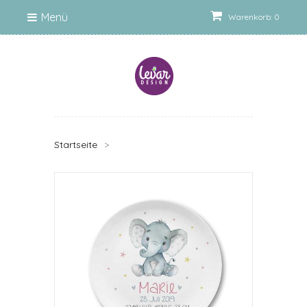
Menü
Warenkorb: 0
Startseite
>