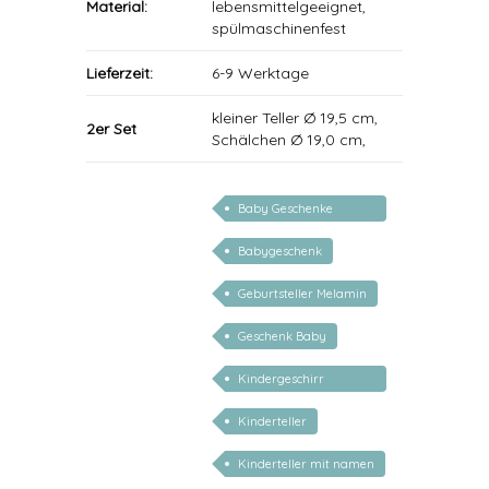
Material:
lebensmittelgeeignet,
spülmaschinenfest
Lieferzeit:
6-9 Werktage
kleiner Teller Ø 19,5 cm,
2er Set
Schälchen Ø 19,0 cm,
Baby Geschenke
personalisierbar
Babygeschenk
Geburtsteller Melamin
Geschenk Baby
Kindergeschirr
personalisiert
Kinderteller
Kinderteller mit namen