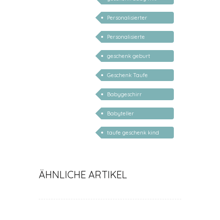
namen
Personalisierter
Babyteller
Personalisierte
Geschenke für Kinder
geschenk geburt
personalisiert
Geschenk Taufe
personalisiert
Babygeschirr
personalisiert
Babyteller
personalisiert
taufe geschenk kind
personalisiert
ÄHNLICHE ARTIKEL