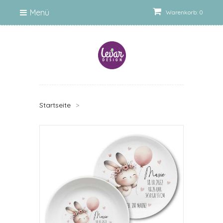
Menü
Warenkorb: 0
Startseite
>