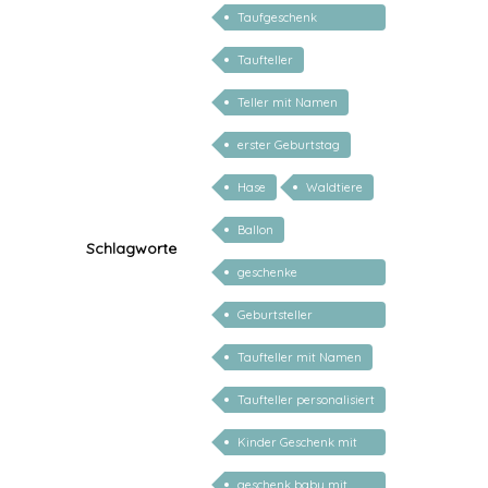
Taufgeschenk
personalisiert
Taufteller
Teller mit Namen
erster Geburtstag
Hase
Waldtiere
Ballon
Schlagworte
geschenke
personalisiert kinder
Geburtsteller
personalisiert
Taufteller mit Namen
Taufteller personalisiert
Kinder Geschenk mit
Namen
geschenk baby mit