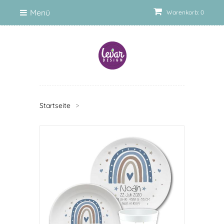
Menü
Warenkorb: 0
Startseite
>