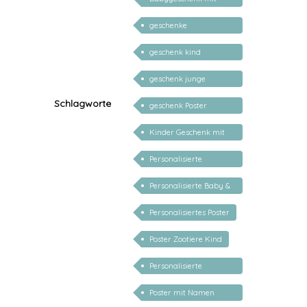
Name
geschenke
personalisiert kinder
geschenk kind
personalisiert
geschenk junge
mädchen
Schlagworte
geschenk Poster
personalisiert mädchen
Kinder Geschenk mit
Namen
Personalisierte
Babygeschenke
Personalisierte Baby &
Kind Geschenke
Personalisiertes Poster
Poster Zootiere Kind
Personalisierte
Namensbilder
Poster mit Namen