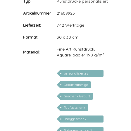
Typ
Kunstdrucke personalisiert
Artikelnummer
21609925
Lieferzeit:
7-12 Werktage
Format
30 x 30 cm
Fine Art Kunstdruck,
Material:
Aquarellpapier 190 g/m²
personalisiertes
Geschenk Baby
Geburtsanzeige
Geschenk Geburt
Taufgeschenk
Babygeschenk
personalisiert
Babygeschenk mit