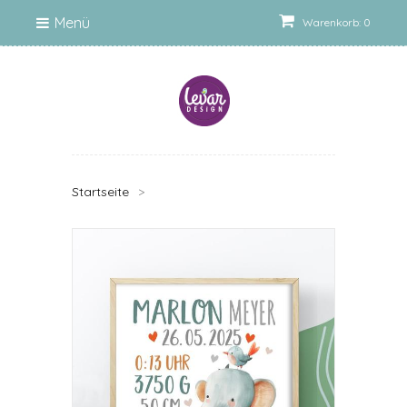
Menü
Warenkorb: 0
Startseite
>