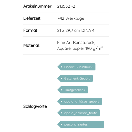
Artikelnummer
213552 -2
Lieferzeit:
7-12 Werktage
Format
21 x 29,7 cm DINA 4
Fine Art Kunstdruck,
Material:
Aquarellpapier 190 g/m²
Fineart-Kunstdruck
Geschenk Geburt
Taufgeschenk
opolo_anlässe_geburt
Schlagworte
opolo_anlässe_taufe
personalisiertes
Geschenk Baby