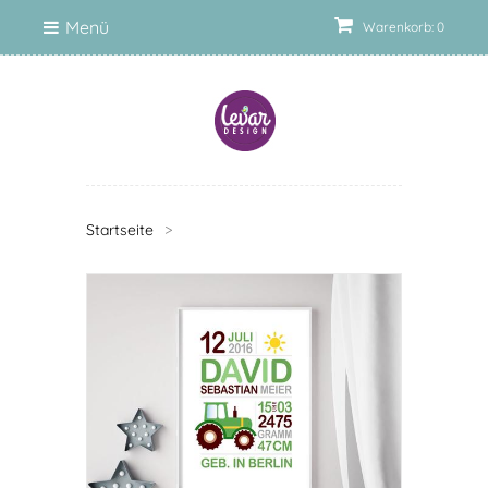
Menü
Warenkorb: 0
Startseite
>