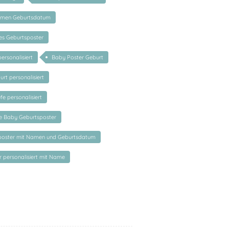
amen Geburtsdatum
tes Geburtsposter
ersonalisiert
Baby Poster Geburt
rt personalisiert
e personalisiert
te Baby Geburtsposter
poster mit Namen und Geburtsdatum
 personalisiert mit Name