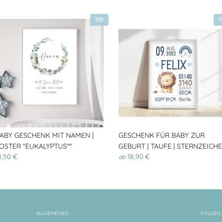
TOP
T
ABY GESCHENK MIT NAMEN |
GESCHENK FÜR BABY ZUR
OSTER "EUKALYPTUS""
GEBURT | TAUFE | STERNZEICH
8,50 €
18,90 €
ab
ALLGEMEINES
FOLGEN 