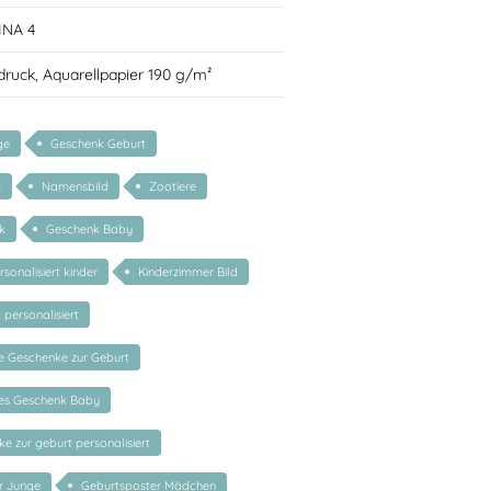
INA 4
druck, Aquarellpapier 190 g/m²
ge
Geschenk Geburt
k
Namensbild
Zootiere
k
Geschenk Baby
sonalisiert kinder
Kinderzimmer Bild
personalisiert
te Geschenke zur Geburt
tes Geschenk Baby
 zur geburt personalisiert
r Junge
Geburtsposter Mädchen