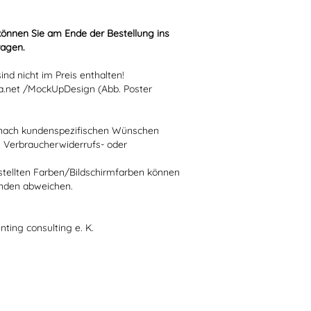
können Sie am Ende der Bestellung ins
ragen.
nd nicht im Preis enthalten!
.net /MockUpDesign (Abb. Poster
ie nach kundenspezifischen Wünschen
n Verbraucherwiderrufs- oder
stellten Farben/Bildschirmfarben können
ünden abweichen.
nting consulting e. K.