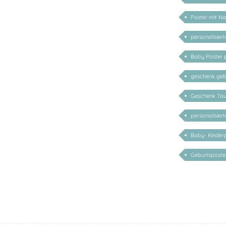
Poster mit N
personalisier
Baby Poster p
geschenk gebu
Geschenk Tauf
personalisier
Baby- Kinder
Geburtsposter