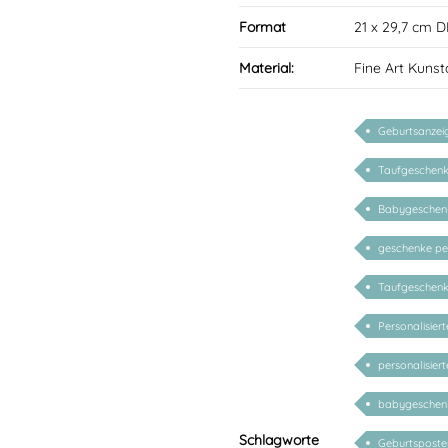
Format
21 x 29,7 cm D
Material:
Fine Art Kunst
Geburtsanzei
Taufgeschen
Babygeschen
geschenke per
Taufgeschenk 
Personalisier
personalisier
babygeschenke
Schlagworte
Geburtsposte