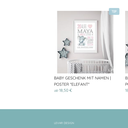
TOP
BABY GESCHENK MIT NAMEN |
B
POSTER "ELEFANT"
P
18,50 €
1
ab
LEVAR DESIGN