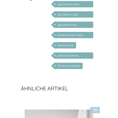
geschenk Poster
personalisiert mädchen
geschenk junge
mädchen
geschenk kind
personalisiert mädchen
Kinderzimmer Deko
Geschenk
Namensbild
personalisiertes
Geschenk Kind
Poster Waldtiere
ÄHNLICHE ARTIKEL
TOP