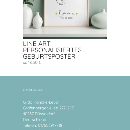
LINE ART
PERSONALISIERTES
GEBURTSPOSTER
18,50 €
ab
LEVAR DESIGN
Gilda Handke-Levar
Grafenberger Allee 277-287
40237 Düsseldorf
Deutschland
Telefon: 017653917718