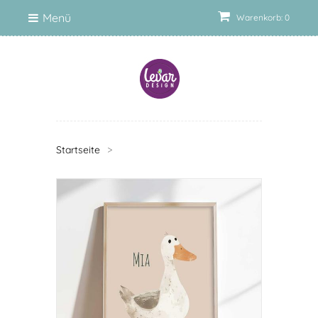
Menü
Warenkorb: 0
Startseite
>