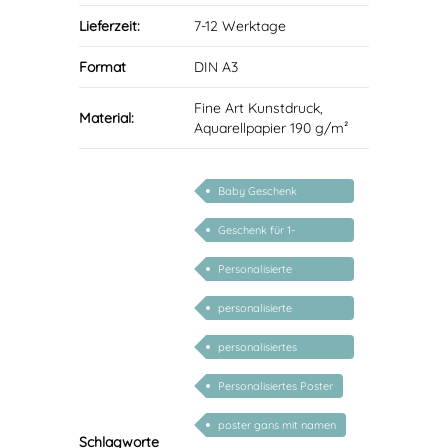
Lieferzeit:
7-12 Werktage
Format
DIN A3
Fine Art Kunstdruck,
Material:
Aquarellpapier 190 g/m²
Baby Geschenk
personalisiert
Geschenk für 1-
jährige/2-jährige/3-
Personalisierte
jährige
Geschenke für Kinder
personalisierte
Geschenke für Babys
personalisiertes
Kinderposter
Personalisiertes Poster
poster gans mit namen
Schlagworte