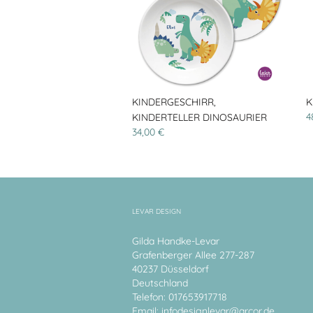
KINDERGESCHIRR,
K
4
KINDERTELLER DINOSAURIER
34,00 €
LEVAR DESIGN
Gilda Handke-Levar
Grafenberger Allee 277-287
40237 Düsseldorf
Deutschland
Telefon: 017653917718
Email:
infodesignlevar@arcor.de