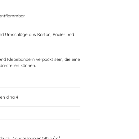
 entflammbar.
nd Umschläge aus Karton, Papier und
und Klebebändern verpackt sein, die eine
 darstellen können.
en dina 4
druck, Aquarellpapier 190 g/m²