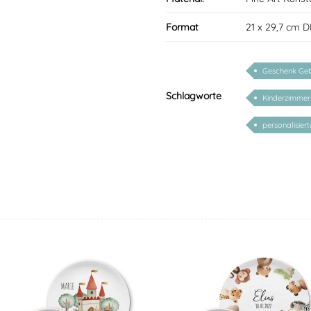
Format
21 x 29,7 cm D
Geschenk Geb
Schlagworte
Kinderzimmer 
personalisier