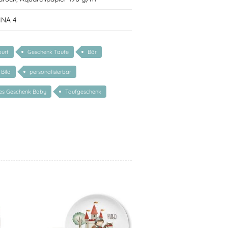
INA 4
urt
Geschenk Taufe
Bär
Bild
personalisierbar
tes Geschenk Baby
Taufgeschenk