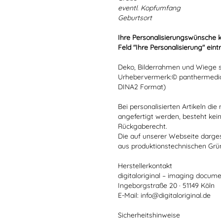
eventl. Kopfumfang
Geburtsort
Ihre Personalisierungswünsche 
Feld "Ihre Personalisierung" eint
Deko, Bilderrahmen und Wiege si
Urhebervermerk:© panthermedia
DINA2 Format)
Bei personalisierten Artikeln d
angefertigt werden, besteht kei
Rückgaberecht.
Die auf unserer Webseite darge
aus produktionstechnischen Gr
Herstellerkontakt
digitaloriginal – imaging docume
Ingeborgstraße 20 · 51149 Köln
E-Mail: info@digitaloriginal.de
Sicherheitshinweise