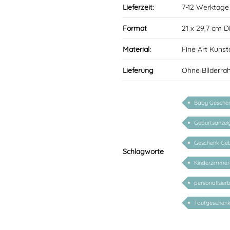
Lieferzeit:
7-12 Werktage
Format
21 x 29,7 cm D
Material:
Fine Art Kunst
Lieferung
Ohne Bilderr
Baby Geschen
Geburtsanzei
Geschenk Geb
Schlagworte
Kinderzimme
personalisier
Taufgeschen