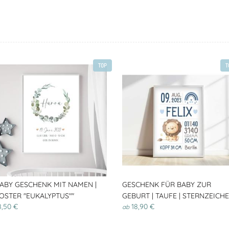
TOP
T
ABY GESCHENK MIT NAMEN |
GESCHENK FÜR BABY ZUR
OSTER "EUKALYPTUS""
GEBURT | TAUFE | STERNZEICH
8,50 €
18,90 €
ab