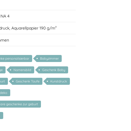
INA 4
druck, Aquarellpapier 190 g/m²
ahmen
ke personalisierbar
Babyzimmer
ge
Namensbild
Geschenk Baby
urt
Geschenk Taufe
Kunstdruck
rdeko
bare geschenke zur geburt
k