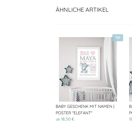
ÄHNLICHE ARTIKEL
TOP
BABY GESCHENK MIT NAMEN |
B
POSTER "ELEFANT"
P
18,50 €
1
ab