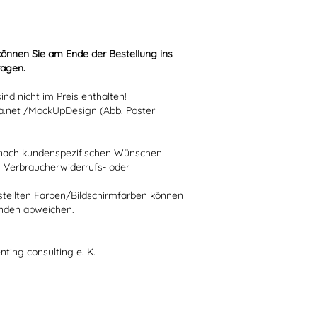
können Sie am Ende der Bestellung ins
ragen.
nd nicht im Preis enthalten!
.net /MockUpDesign (Abb. Poster
ie nach kundenspezifischen Wünschen
n Verbraucherwiderrufs- oder
stellten Farben/Bildschirmfarben können
ünden abweichen.
nting consulting e. K.