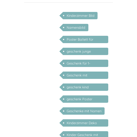
Kinderzimmer Bild
Namensbild
Poster Ballett für
Mädchen
geschenk junge
mädchen
Geschenk für 1-
jährige/2-jährige/3-
Geschenk mit
jährige
persönlichem Namen
geschenk kind
personalisiert
geschenk Poster
personalisiert mädchen
Geschenke mit Namen
Kinderzimmer Deko
Geschenk
Kinder Geschenk mit