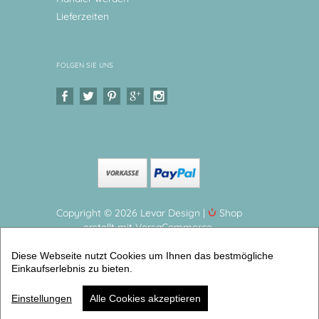
Lieferzeiten
FOLGEN SIE UNS
Copyright © 2026 Levar Design |
Shop
erstellt mit VersaCommerce.
Personalisierte Poster für Kinder Kinderzimmerbilder
Diese Webseite nutzt Cookies um Ihnen das bestmögliche
- hochwertiger Druck auf Aquarellpapier
Einkaufserlebnis zu bieten.
(Geburtsanzeigen dina 4) | Artikelnummer: 6338-8310-
3223 -4
Einstellungen
Alle Cookies akzeptieren