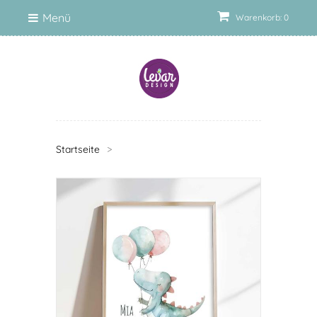
Menü
Warenkorb: 0
Startseite
>