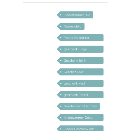
Kinderzimmer Bild
Namensbild
Poster Ballett für
Mädchen
geschenk junge
mädchen
Geschenk für 1-
jährige/2-jährige/3-
Geschenk mit
jährige
persönlichem Namen
geschenk kind
personalisiert
geschenk Poster
personalisiert mädchen
Geschenke mit Namen
Kinderzimmer Deko
Geschenk
Kinder Geschenk mit