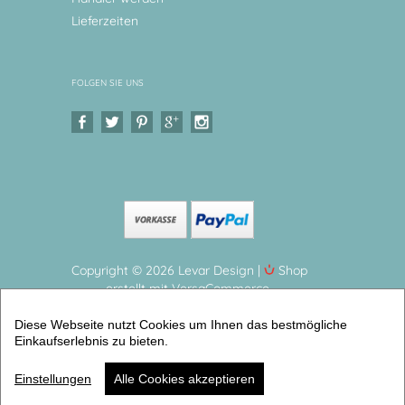
Lieferzeiten
FOLGEN SIE UNS
Copyright © 2026 Levar Design |
Shop
erstellt mit VersaCommerce.
Personalisierte Poster für Kinder Kinderzimmerbilder
Diese Webseite nutzt Cookies um Ihnen das bestmögliche
- hochwertiger Druck auf Aquarellpapier
Einkaufserlebnis zu bieten.
(Geburtsanzeigen dina 4) | Artikelnummer: 6338-8310-
3223 -2
Einstellungen
Alle Cookies akzeptieren