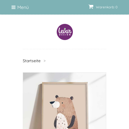
Menü
Warenkorb: 0
Startseite
>