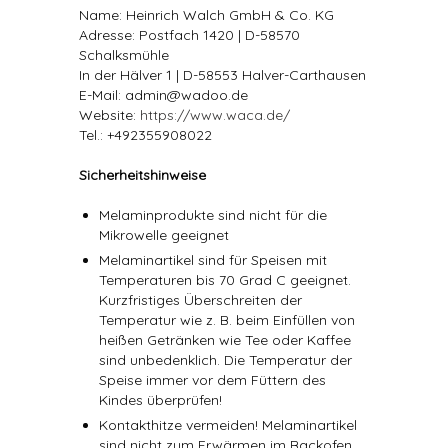
Name: Heinrich Walch GmbH & Co. KG
Adresse: Postfach 1420 | D-58570
Schalksmühle
In der Hälver 1 | D-58553 Halver-Carthausen
E-Mail: admin@wadoo.de
Website:
https://www.waca.de/
Tel.: +492355908022
Sicherheitshinweise
Melaminprodukte sind nicht für die
Mikrowelle geeignet
Melaminartikel sind für Speisen mit
Temperaturen bis 70 Grad C geeignet.
Kurzfristiges Überschreiten der
Temperatur wie z. B. beim Einfüllen von
heißen Getränken wie Tee oder Kaffee
sind unbedenklich. Die Temperatur der
Speise immer vor dem Füttern des
Kindes überprüfen!
Kontakthitze vermeiden! Melaminartikel
sind nicht zum Erwärmen im Backofen