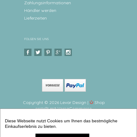
Zahlungsinformationen
Händler werden
Lieferzeiten
FOLGEN SIE UNS
Copyright © 2026 Levar Design |
Shop
erstellt mit VersaCommerce.
Frühstücksbrettchen Heißluftballon Brettchen mit
Diese Webseite nutzt Cookies um Ihnen das bestmögliche
Namen personalisiert aus Melamin, BPA frei,
Einkaufserlebnis zu bieten.
hergestellt in Deutschland (Frühstücksbrettchen
personalisiert) | Artikelnummer: 2867-2068-3873 -1