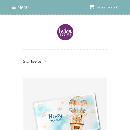
Menü
Warenkorb: 0
Startseite
>