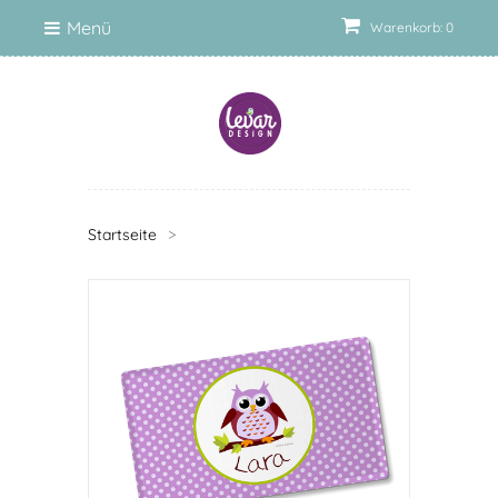
Menü
Warenkorb: 0
Startseite
>