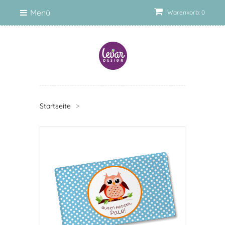
Menü
Warenkorb: 0
Startseite
>