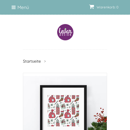
Menü
Warenkorb: 0
Startseite
>