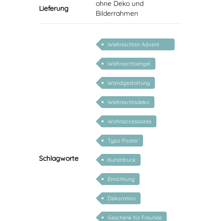
ohne Deko und
Lieferung
Bilderrahmen
Weihnachten Advent
Nikolaus
Weihnachtsengel
Wandgestaltung
Weihnachtsdeko
Wohnaccessoires
Typo Poster
Schlagworte
Kunstdruck
Einrichtung
Dekoration
Geschenk für Freunde