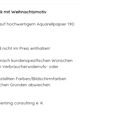
ck mit Weihnachtsmotiv
t auf hochwertigem Aquarellpapier 190
nicht im Preis enthalten!
die nach kundenspezifischen Wünschen
in Verbraucherwiderrufs- oder
stellten Farben/Bildschirmfarben
schen Gründen abweichen.
enting consulting e. K.