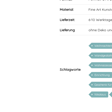
Material:
Fine Art Kuns
Lieferzeit:
6-10 Werktag
Lieferung
ohne Deko un
Weihnachten
Wandgestalt
Wohnaccesso
Schlagworte
Einrichtung
Geschenk für
Nikolaus