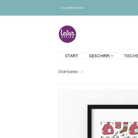
Kundenkonto
START
GESCHIRR
TISCH
Startseite
>