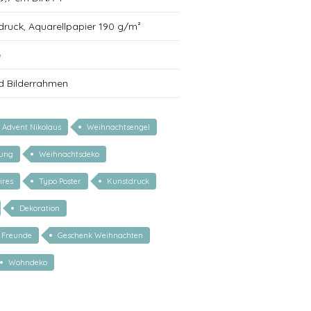
tdruck, Aquarellpapier 190 g/m²
e
d Bilderrahmen
 Advent Nikolaus
Weihnachtsengel
ung
Weihnachtsdeko
ires
Typo Poster
Kunstdruck
Dekoration
 Freunde
Geschenk Weihnachten
Wohndeko