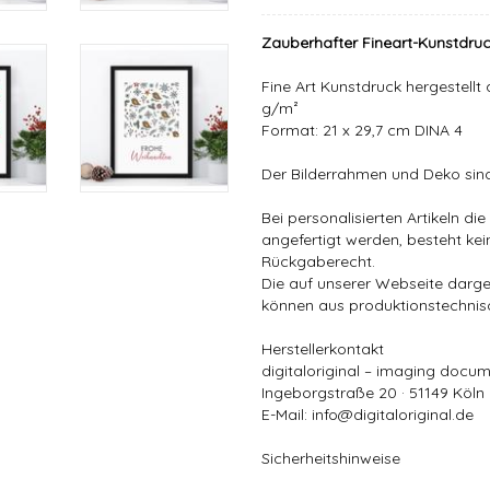
Zauberhafter Fineart-Kunstdru
Fine Art Kunstdruck hergestell
g/m²
Format: 21 x 29,7 cm DINA 4
Der Bilderrahmen und Deko sind 
Bei personalisierten Artikeln 
angefertigt werden, besteht ke
Rückgaberecht.
Die auf unserer Webseite darge
können aus produktionstechni
Herstellerkontakt
digitaloriginal – imaging docum
Ingeborgstraße 20 · 51149 Köln
E-Mail: info@digitaloriginal.de
Sicherheitshinweise