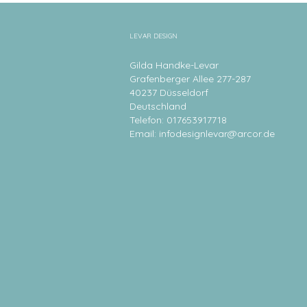
LEVAR DESIGN
Gilda Handke-Levar
Grafenberger Allee 277-287
40237 Düsseldorf
Deutschland
Telefon: 017653917718
Email:
infodesignlevar@arcor.de