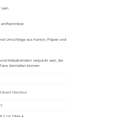
 sein.
t entflammbar.
n
und Umschläge aus Karton, Papier und
 und Klebebändern verpackt sein, die
Tiere darstellen können.
Advent Nikolaus
71
29,7 cm DINA 4