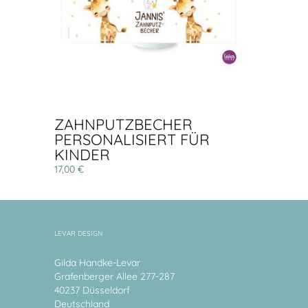
ZAHNPUTZBECHER
PERSONALISIERT FÜR
KINDER
17,00 €
LEVAR DESIGN
Gilda Handke-Levar
Grafenberger Allee 277-287
40237 Düsseldorf
Deutschland