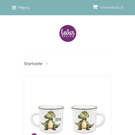
Menü
Warenkorb: 0
Startseite
>