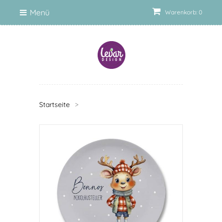
Menü
Warenkorb: 0
Startseite
>