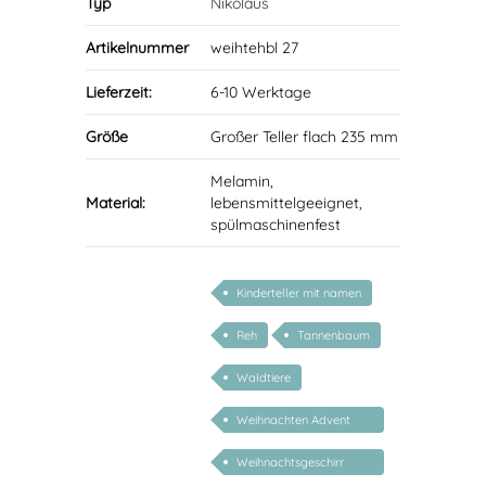
Typ
Nikolaus
Artikelnummer
weihtehbl 27
Lieferzeit:
6-10 Werktage
Größe
Großer Teller flach 235 mm
Melamin,
Material:
lebensmittelgeeignet,
spülmaschinenfest
Kinderteller mit namen
Reh
Tannenbaum
Waldtiere
Weihnachten Advent
Nikolaus
Weihnachtsgeschirr