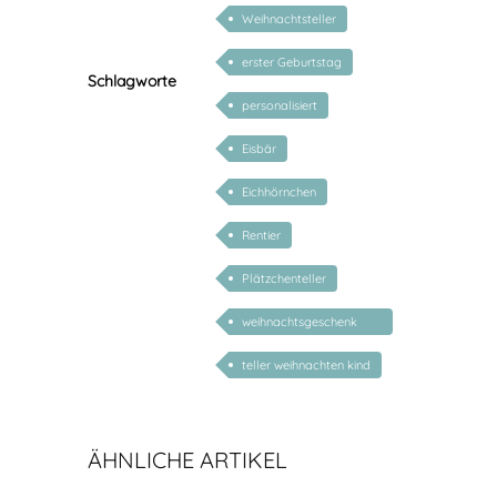
Kinder
Weihnachtsteller
erster Geburtstag
Schlagworte
personalisiert
Eisbär
Eichhörnchen
Rentier
Plätzchenteller
weihnachtsgeschenk
kind personalisiert
teller weihnachten kind
ÄHNLICHE ARTIKEL