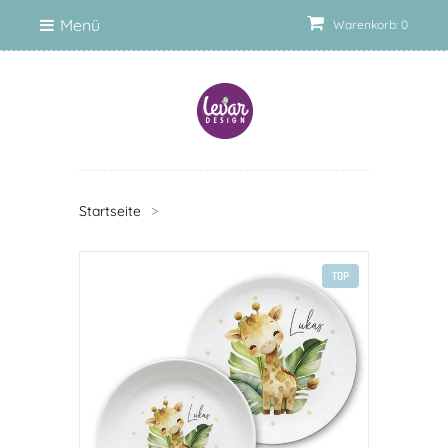
Menü
Warenkorb: 0
Startseite
>
TOP