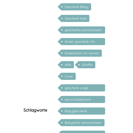
Geschenk Baby
Geschenk kind
geschenke personalisiert
kinder
kinder geschenk mit
namen
Kinderteller mit namen
Affe
Giraffe
Löwe
geschenk junge
mädchen
personalisierbare
geschenke zur geburt
Schlagworte
Babygeschenk
personalisiert
Babyteller personalisiert