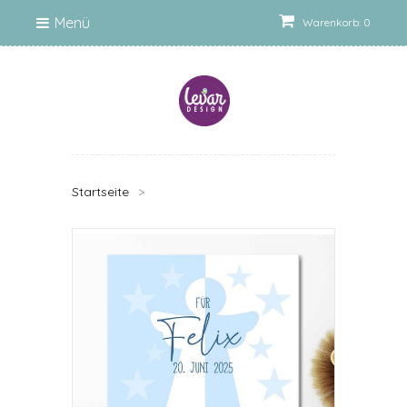
Menü
Warenkorb: 0
Startseite
>