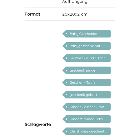
Aufhängung.
Format
20x20x2 cm
Baby Geschenke
personalisierbar
Babygeschenk mit
Name
Geschenk Kind 1 Jahr
/ 2 Jahre / 3 Jahre
geschenk junge
mädchen
Geschenk Taufe
personalisiert
geschenk geburt
personalisiert
Kinder Geschenk mit
Namen
Kinderzimmer Deko
Schlagworte
Geschenk
Christliches Geschenk
mit Namen