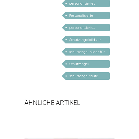
personalisiertes
Geschenk Baby
Personalisierte
Taufgeschenke mit
personalisiertes
Namen
Schutzengelbild
Schutzengelbild zur
Geburt
schutzengel bilder für
kinder
Schutzengel
Kinderzimmer
schutzengel taufe
spruch
ÄHNLICHE ARTIKEL