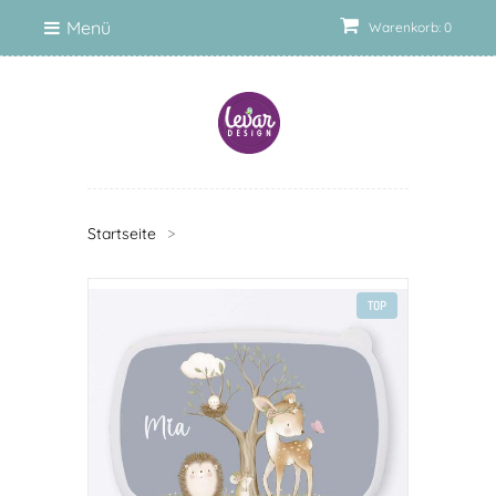
Menü
Warenkorb: 0
Startseite
>
TOP