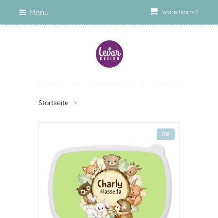
Menü
Warenkorb: 0
Startseite
>
TOP