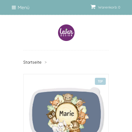
Menü
Warenkorb: 0
Startseite
>
TOP