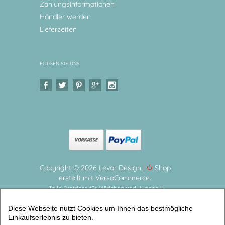
Zahlungsinformationen
Händler werden
Lieferzeiten
FOLGEN SIE UNS
Copyright © 2026 Levar Design |
Shop
erstellt mit VersaCommerce.
Tolle Brotdose für Mädchen und Jungen |
Regenbogen | Personalisierte Geschenkidee für
Diese Webseite nutzt Cookies um Ihnen das bestmögliche
Kinder Tolle Brotdose mit Namen personalisiert
Einkaufserlebnis zu bieten.
(Brotdosen mit Namen) | Artikelnummer: 1708-8314-