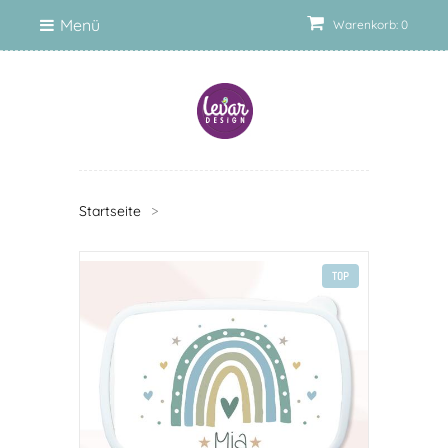
Menü
Warenkorb: 0
Startseite
>
TOP