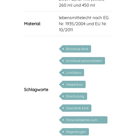
260 ml und 450 ml
lebensmittelecht nach EG
Material:
Nr. 1935/2004 und EU Nr.
10/2011
Brotdose Kind
brotdose personalisiert
Lunchbox
Vesperbox
Schlagworte
Einschulung
Geschenk kind
Personalisiertes zum
Schulanfang
Regenbogen