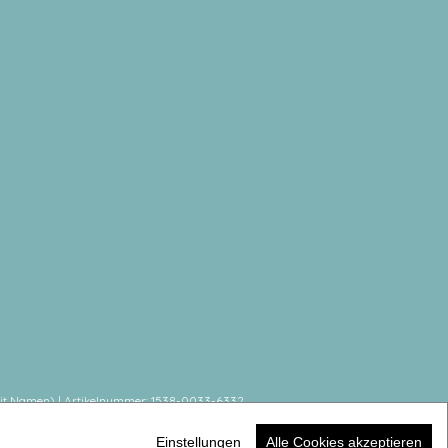
n mit Namen) | Artikelnummer: 1538-0033-6332
Einstellungen
Alle Cookies akzeptieren