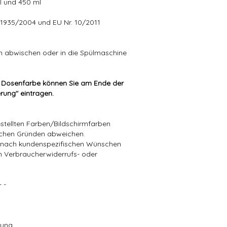
ml und 450 ml
 1935/2004 und EU Nr. 10/2011
h abwischen oder in die Spülmaschine
 Dosenfarbe können Sie am Ende der
erung" eintragen.
stellten Farben/Bildschirmfarben
schen Gründen abweichen.
die nach kundenspezifischen Wünschen
in Verbraucherwiderrufs- oder
- -
lung