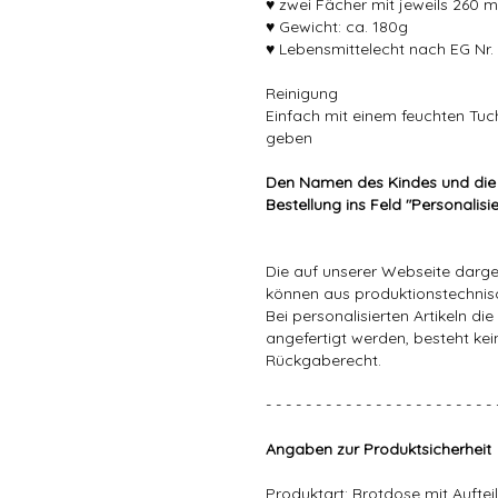
♥ zwei Fächer mit jeweils 260 
♥ Gewicht: ca. 180g
♥ Lebensmittelecht nach EG Nr.
Reinigung
Einfach mit einem feuchten Tuc
geben
Den Namen des Kindes und die
Bestellung ins Feld "Personalisi
Die auf unserer Webseite darge
können aus produktionstechni
Bei personalisierten Artikeln 
angefertigt werden, besteht ke
Rückgaberecht.
- - - - - - - - - - - - - - - - - - - - - - - 
Angaben zur Produktsicherheit
Produktart: Brotdose mit Auftei