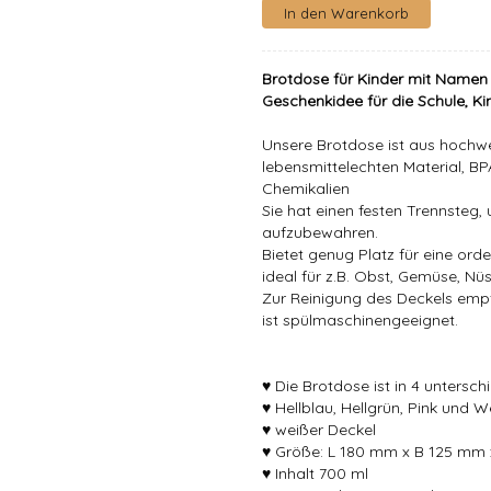
Brotdose für Kinder mit Name
Geschenkidee für die Schule, Kin
Unsere Brotdose ist aus hochwe
lebensmittelechten Material, BP
Chemikalien
Sie hat einen festen Trennsteg
aufzubewahren.
Bietet genug Platz für eine orde
ideal für z.B. Obst, Gemüse, Nüs
Zur Reinigung des Deckels empf
ist spülmaschinengeeignet.
♥ Die Brotdose ist in 4 untersch
♥ Hellblau, Hellgrün, Pink und W
♥ weißer Deckel
♥ Größe: L 180 mm x B 125 mm
♥ Inhalt 700 ml