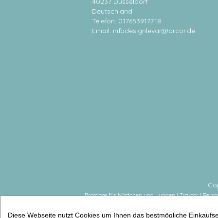
40237 Düsseldorf
Deutschland
Telefon: 017653917718
Email:
infodesignlevar@arcor.de
Co
Brotdose für Mädchen und Jungen | Traktor | Pers
Diese Webseite nutzt Cookies um Ihnen das bestmögliche Einkaufser