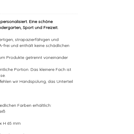
n
personalisiert
. Eine schöne
dergarten, Sport und Freizeit.
rtigen, strapazierfähigen und
A-frei und enthält keine schädlichen
, um Produkte getrennt voneinander
ntliche Portion. Das kleinere Fach ist
se.
ehlen wir Handspülung, das Unterteil
iedlichen Farben erhältlich:
eiß
 x H 65 mm