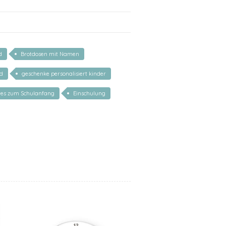
d
Brotdosen mit Namen
nd
geschenke personalisiert kinder
rtes zum Schulanfang
Einschulung