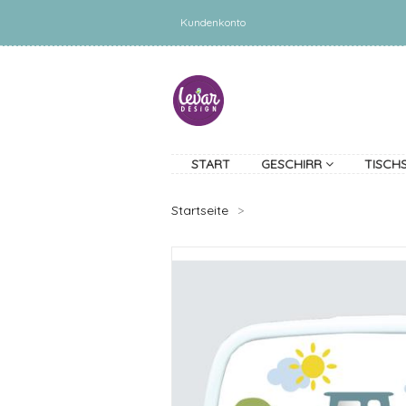
Kundenkonto
START
GESCHIRR
TISCH
Startseite
>