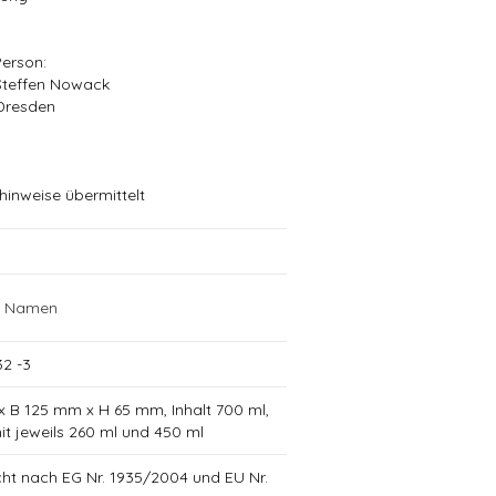
Person:
Steffen Nowack
Dresden
hinweise übermittelt
t Namen
2 -3
x B 125 mm x H 65 mm, Inhalt 700 ml,
it jeweils 260 ml und 450 ml
cht nach EG Nr. 1935/2004 und EU Nr.