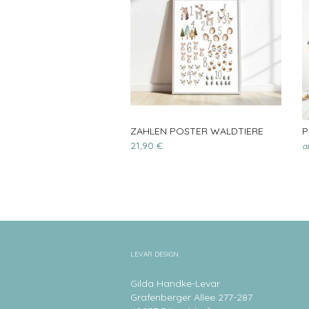
ZAHLEN POSTER WALDTIERE
P
21,90 €
a
LEVAR DESIGN
Gilda Handke-Levar
Grafenberger Allee 277-287