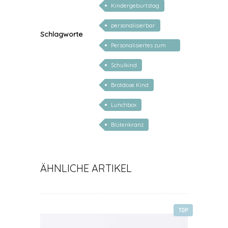
Kindergeburtstag
personalisierbar
Schlagworte
Personalisiertes zum
Schulanfang
Schulkind
Brotdose Kind
Lunchbox
Blütenkranz
ÄHNLICHE ARTIKEL
TOP