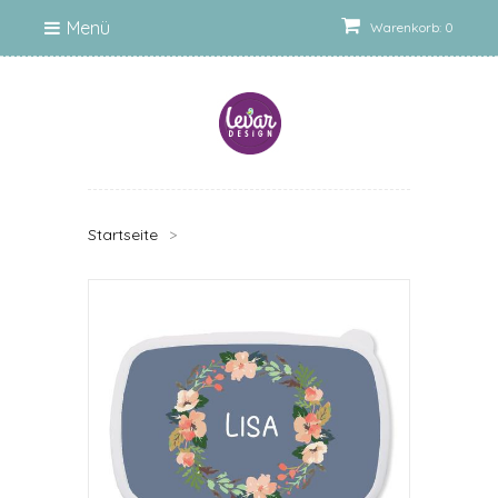
Menü
Warenkorb: 0
Startseite
>