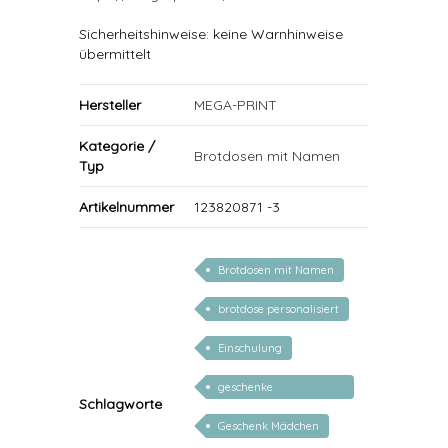
Sicherheitshinweise: keine Warnhinweise
übermittelt
Hersteller
MEGA-PRINT
Kategorie /
Brotdosen mit Namen
Typ
Artikelnummer
123820871 -3
Brotdosen mit Namen
brotdose personalisiert
Einschulung
geschenke
Schlagworte
personalisiert kinder
Geschenk Mädchen