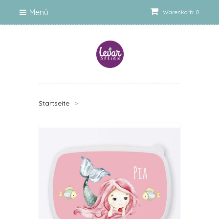
Menü
Warenkorb: 0
Startseite
>