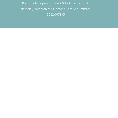
Brotdose Nixe personalisiert Tolle Lunchbox mit
Namen (Brotdosen mit Namen) | Artikelnummer:
123820871 -3