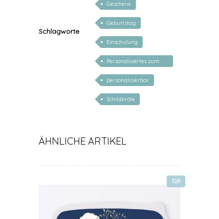
Geschenk
Geburtstag
Schlagworte
Einschulung
Personalisiertes zum
Schulanfang
personalisierbar
Schildkröte
ÄHNLICHE ARTIKEL
TOP