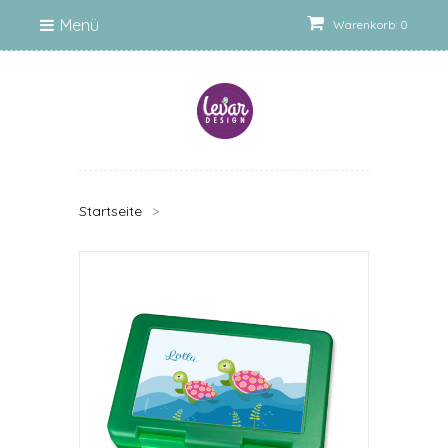
Menü
Warenkorb: 0
Startseite
>