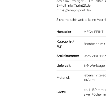
Am Eiswurmlager 21, DE-01189 
E-Mail: info@print21.de
https://mega-print.de/
Sicherheitshinweise: keine Warn
Hersteller
MEGA-PRINT
Kategorie /
Brotdosen mi
Typ
Artikelnummer
0723-2181-486
Lieferzeit:
6-9 Werktage
lebensmittelec
Material:
10/2011
ca. L 180 mm 
Größe
zwei Fächer mi