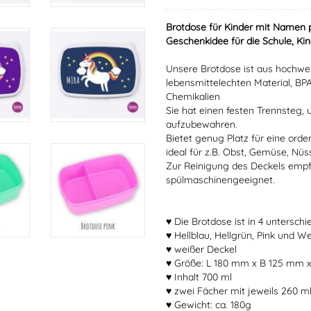
Brotdose für Kinder mit Namen
Geschenkidee für die Schule, Kin
Unsere Brotdose ist aus hochwer
lebensmittelechten Material, BPA
Chemikalien
Sie hat einen festen Trennsteg,
aufzubewahren.
Bietet genug Platz für eine orden
ideal für z.B. Obst, Gemüse, Nüs
Zur Reinigung des Deckels empfe
spülmaschinengeeignet.
♥ Die Brotdose ist in 4 unterschi
♥ Hellblau, Hellgrün, Pink und W
♥ weißer Deckel
♥ Größe: L 180 mm x B 125 mm
♥ Inhalt 700 ml
♥ zwei Fächer mit jeweils 260 m
♥ Gewicht: ca. 180g