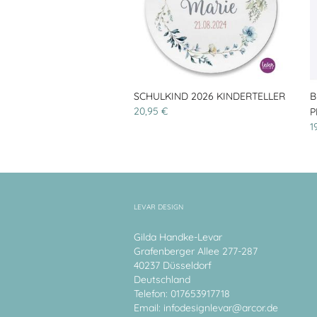
SCHULKIND 2026 KINDERTELLER
B
20,95 €
P
1
LEVAR DESIGN
Gilda Handke-Levar
Grafenberger Allee 277-287
40237 Düsseldorf
Deutschland
Telefon: 017653917718
Email:
infodesignlevar@arcor.de