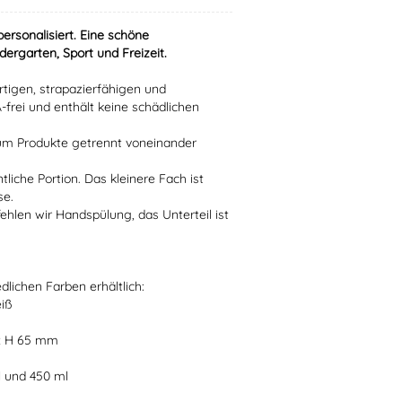
personalisiert
. Eine schöne
dergarten, Sport und Freizeit.
tigen, strapazierfähigen und
-frei und enthält keine schädlichen
 um Produkte getrennt voneinander
tliche Portion. Das kleinere Fach ist
se.
hlen wir Handspülung, das Unterteil ist
edlichen Farben erhältlich:
eiß
 x H 65 mm
l und 450 ml