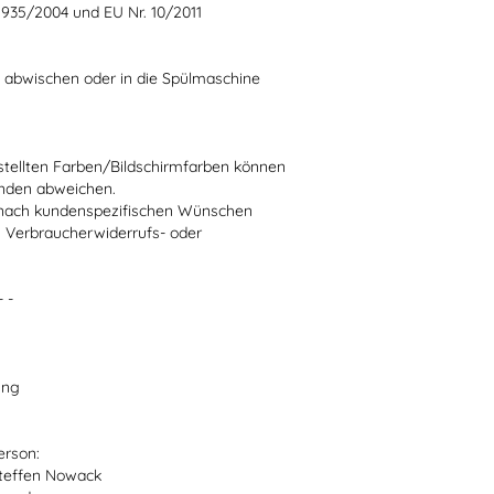
1935/2004 und EU Nr. 10/2011
h abwischen oder in die Spülmaschine
stellten Farben/Bildschirmfarben können
ünden abweichen.
ie nach kundenspezifischen Wünschen
n Verbraucherwiderrufs- oder
- -
ung
erson:
teffen Nowack