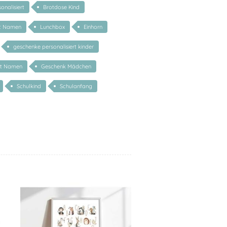
onalisiert
Brotdose Kind
it Namen
Lunchbox
Einhorn
geschenke personalisiert kinder
it Namen
Geschenk Mädchen
Schulkind
Schulanfang