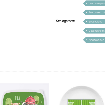
brotdose pers
Brotdosen m
Schlagworte
Einschulung
Geschenke m
Kindergarten