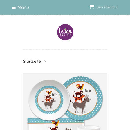
Menü
Warenkorb: 0
Startseite
>