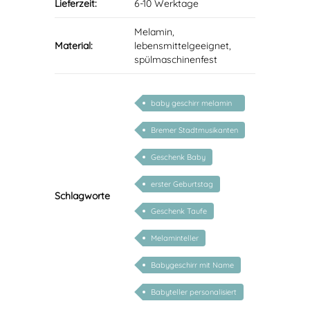
Lieferzeit:
6-10 Werktage
Melamin,
Material:
lebensmittelgeeignet,
spülmaschinenfest
baby geschirr melamin
set
Bremer Stadtmusikanten
Geschenk Baby
erster Geburtstag
Schlagworte
Geschenk Taufe
Melaminteller
Babygeschirr mit Name
Babyteller personalisiert