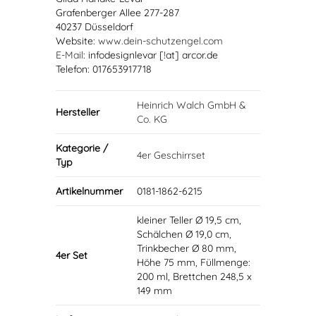
Grafenberger Allee 277-287
40237 Düsseldorf
Website:
www.dein-schutzengel.com
E-Mail
: infodesignlevar [!at] arcor.de
Telefon: 017653917718
Heinrich Walch GmbH &
Hersteller
Co. KG
Kategorie /
4er Geschirrset
Typ
Artikelnummer
0181-1862-6215
kleiner Teller Ø 19,5 cm,
Schälchen Ø 19,0 cm,
Trinkbecher Ø 80 mm,
4er Set
Höhe 75 mm, Füllmenge:
200 ml, Brettchen 248,5 x
149 mm