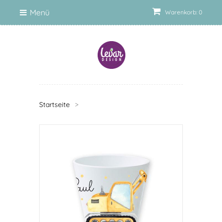
Menü
Warenkorb: 0
Startseite
>