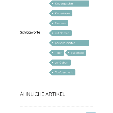
Kindergeschirr
personalisiert
Kindertasse
Melamin
Schlagworte
mit Namen
personalisiertes
Geschenk Baby
Tiger
Superheld
zur Geburt
Taufgeschenk
ÄHNLICHE ARTIKEL