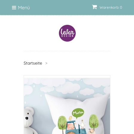
Menü
Warenkorb: 0
Startseite
>