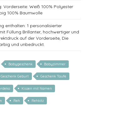
g: Vorderseite: Weiß 100% Polyester
rbig 100% Baumwolle
g enthalten: 1 personalisierter
it Füllung Brillanter, hochwertiger und
rektdruck auf der Vorderseite, Die
farbig und unbedruckt.
Babygeschenk
Babyzimmer
Geschenk Geburt
Geschenk Taufe
erdeko
Kissen mit Namen
n
Reh
Rehkitz