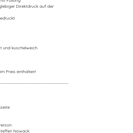
mit Füllung
glebiger Direktdruck auf der
bedruckt.
t und kuschelweich.
im Preis enthalten!
-----------------------------------------------
kseite
Person:
Steffen Nowack