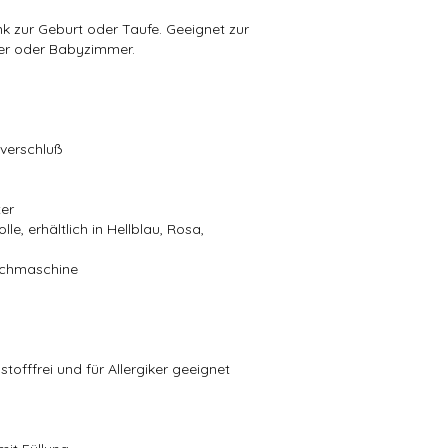
k zur Geburt oder Taufe. Geeignet zur
er oder Babyzimmer.
ßverschluß
ter
e, erhältlich in Hellblau, Rosa,
aschmaschine
stofffrei und für Allergiker geeignet