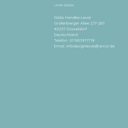
LEVAR DESIGN
Gilda Handke-Levar
Grafenberger Allee 277-287
40237 Düsseldorf
Deutschland
Telefon: 017653917718
Email:
infodesignlevar@arcor.de