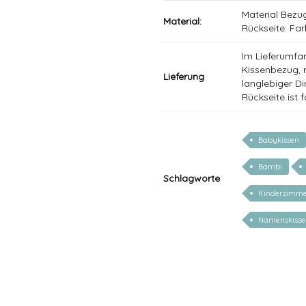
Material Bezu
Material:
Rückseite: Fa
Im Lieferumfan
Kissenbezug, m
Lieferung
langlebiger Di
Rückseite ist 
Babykissen
Bambi
Schlagworte
Kinderzimm
Namenskisse