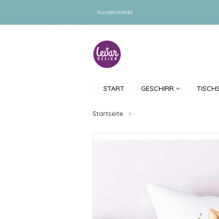
Kundenkonto
START
GESCHIRR
TISCH
Startseite
>