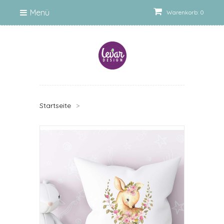
Menü
Warenkorb: 0
Startseite
>