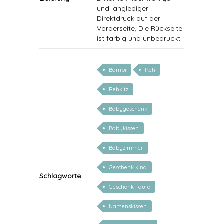
und langlebiger
Direktdruck auf der
Vorderseite, Die Rückseite
ist farbig und unbedruckt.
Bambi
Reh
Rehkitz
Babygeschenk
Babykissen
Babyzimmer
Geschenk kind
Schlagworte
Geschenk Taufe
Namenskissen